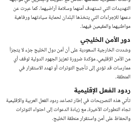
التهديدات التي تستهدف أمنهما وسلامة أراضيهما. كما عبرت عن
دعمها للإجراءات التي يتخذها البلدان لحماية سيادتهما ورفاهية
مواطنيهما والمقيمين فيهما.
دور الأمن الخليجي
وشددت الخارجية السعودية على أن أمن دول الخليج جزء لا يتجزأ
من الأمن الإقليمي، مؤكدة ضرورة تعزيز الجهود الدولية لوقف أي
ممارسات قد تؤدي إلى تأجيج التوترات أو تهدد الاستقرار في
المنطقة.
ردود الفعل الإقليمية
تأتي هذه التصريحات في إطار تصاعد ردود الفعل العربية والإقليمية
تجاه التطورات الأخيرة، مع زيادة الدعوات إلى احتواء التوترات
والحفاظ على أمن واستقرار منطقة الخليج.