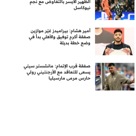
الظهير الأيسر بالتفاوض مع نجم
نيوكاسل
أمير هشام: بيراميدز غيّر موازين
صفقة أكرم توفيق والأهلي بدأ في
وضع خطة بديلة
صفقة قرب الإتمام: مانشستر سيتي
يسعى للتعاقد مع الأرجنتيني رولي
حارس مرمى مارسيليا