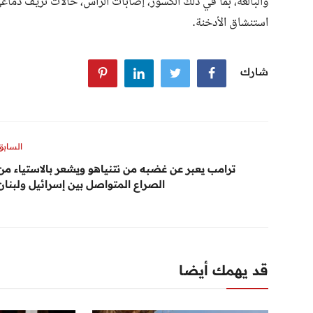
والبالغة، بما في ذلك الكسور، إصابات الرأس، حالات نزيف دماغ
استنشاق الأدخنة.
شارك
السابق
ترامب يعبر عن غضبه من نتنياهو ويشعر بالاستياء من
الصراع المتواصل بين إسرائيل ولبنان
قد يهمك أيضا