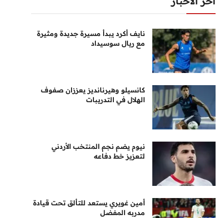
أخر الأخبار
نايف أكرد يبدأ مسيرة جديدة ومثيرة
مع ريال سوسيداد
كانسيلو وهيرنانديز يعززان صفوف
الهلال في التدريبات
نيوم يضم نجم المنتخب الأردني
لتعزيز خط دفاعه
أمين غويري يستعد للتألق تحت قيادة
مدربه المفضل