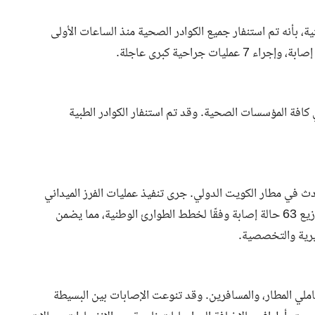
ة، بأنه تم استنفار جميع الكوادر الصحية منذ الساعات الأولى
افة المؤسسات الصحية. وقد تم استنفار الكوادر الطبية
سعاف إلى موقع الحادث في مطار الكويت الدولي. جرى تنفيذ عمليات الفرز الميداني
والإسعاف العاجل ونقل المصابين إلى المستشفيات، حيث تم توزيع 63 حالة إصابة وفقًا لخطط الطوارئ الوطنية، مما يضمن
يرية والتخصصية.
ملي المطار، والمسافرين. وقد تنوعت الإصابات بين البسيطة