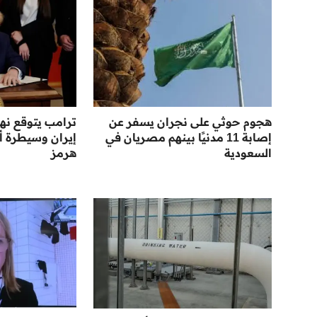
هجوم حوثي على نجران يسفر عن
ترامب يتوقع نها
إصابة 11 مدنيًا بينهم مصريان في
إيران وسيطرة أ
السعودية
هرمز