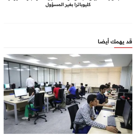
كليوباترا بغير المسؤول
قد يهمك أيضا