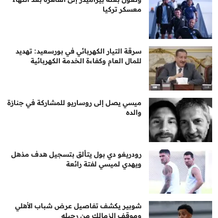
معسكر تركيا
سرقة التيار الكهربائي في بورسعيد: تهديد
للمال العام وكفاءة الخدمة الكهربائية
ميسي يصل إلى روساريو للمشاركة في جنازة
والده
رودريغو دي بول يتألق بتسجيل هدف مذهل
ويهدي لميسي لفتة رائعة
شوبير يكشف تفاصيل عرض شباب الأهلي
وموقف الزمالك من رحيله