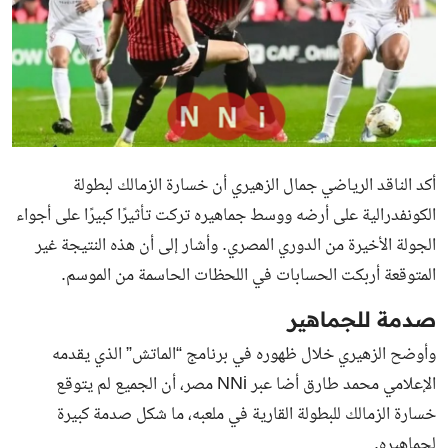
أكد الناقد الرياضي جمال الزهيري أن خسارة الزمالك لبطولة
الكونفدرالية على أرضه ووسط جماهيره تركت تأثيرًا كبيرًا على أجواء
الجولة الأخيرة من الدوري المصري. وأشار إلى أن هذه النتيجة غير
المتوقعة أربكت الحسابات في اللحظات الحاسمة من الموسم.
صدمة للجماهير
وأوضح الزهيري خلال ظهوره في برنامج “الماتش” الذي يقدمه
الإعلامي محمد طارق أضا عبر NNi مصر، أن الجميع لم يتوقع
خسارة الزمالك للبطولة القارية في ملعبه، ما شكل صدمة كبيرة
لجماهيره.