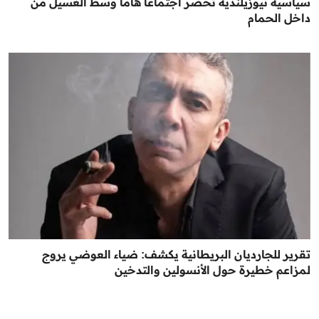
سياسية نيوزيلندية تحضر اجتماعاً هاماً وسط الغسيل من
داخل الحمام
تقرير للجارديان البريطانية يكشف: ضياء العوضي يروج
لمزاعم خطيرة حول الأنسولين والتدخين