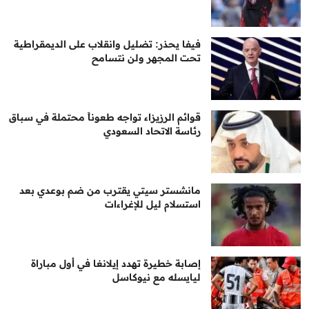
فيفا يحذر: تضليل وانقلاب على الديمقراطية
تحت المجهر ولن نتسامح
قوائم الرزيزاء تواجه طعوناً محتملة في سباق
رئاسة الاتحاد السعودي
مانشستر سيتي يقترب من ضم بوعدي بعد
استسلام ليل للإغراءات
إصابة خطيرة تهدد إيلانغا في أول مباراة
ليايسله مع نيوكاسل