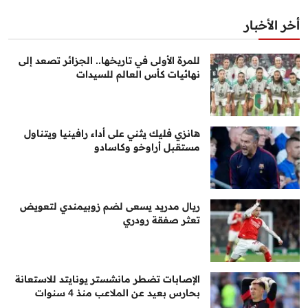
أخر الأخبار
للمرة الأولى في تاريخها.. الجزائر تصعد إلى
نهائيات كأس العالم للسيدات
هانزي فليك يثني على أداء رافينيا ويتناول
مستقبل أراوخو وكاسادو
ريال مدريد يسعى لضم زوبيمندي لتعويض
تعثر صفقة رودري
الإصابات تضطر مانشستر يونايتد للاستعانة
بحارس بعيد عن الملاعب منذ 4 سنوات