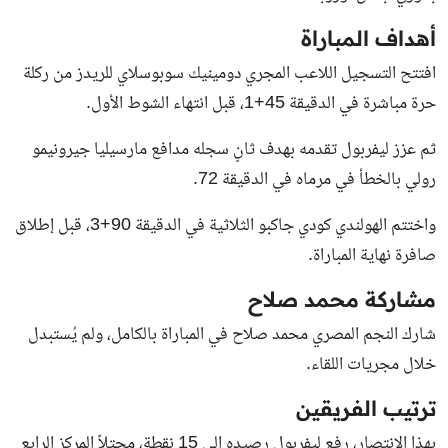
أهداف المباراة
افتتح التسجيل اللاعب المجري دومينيك سوبوسلاي للريدز من ركلة
حرة مباشرة في الدقيقة 45+1، قبل انتهاء الشوط الأول.
ثم عزز ليفربول تقدمه بهدف ثانٍ سجله مدافع مارسيليا جيرونيمو
رولي بالخطأ في مرماه في الدقيقة 72.
واختتم الهولندي كودي جاكبو الثلاثية في الدقيقة 90+3، قبل إطلاق
صافرة نهاية المباراة.
مشاركة محمد صلاح
شارك النجم المصري محمد صلاح في المباراة بالكامل، ولم يُستبدل
خلال مجريات اللقاء.
ترتيب الفريقين
بهذا الانتصار، رفع ليفربول رصيده إلى 15 نقطة، محتلاً المركز الرابع