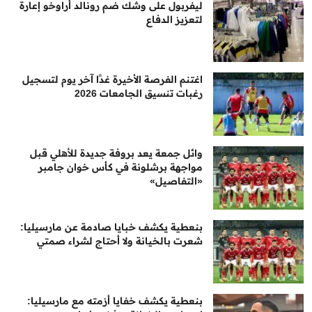
ليفربول على وشك ضم رونالد أراوخو إعارة
لتعزيز الدفاع
اغتنم الفرصة الأخيرة غدًا آخر يوم لتسجيل
رغبات تنسيق الجامعات 2026
وائل جمعة يعد بروفة جديدة للأهلي قبل
مواجهة برشلونة في كأس خوان جامبر
«التفاصيل»
بنعطية يكشف خبايا صادمة عن مارسيليا:
شعرت بالخيانة ولا أحتاج لشراء صمتي
بنعطية يكشف خفايا أزمته مع مارسيليا: