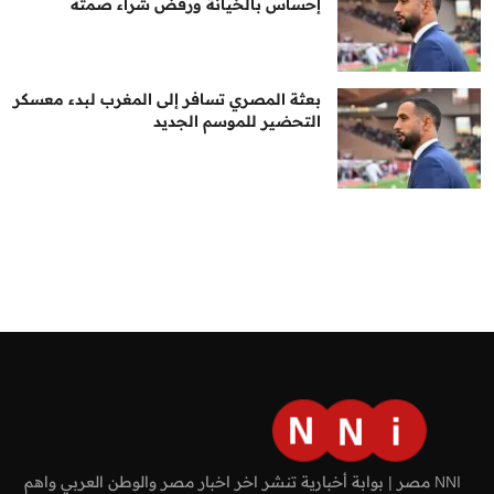
إحساس بالخيانة ورفض شراء صمته
بعثة المصري تسافر إلى المغرب لبدء معسكر
التحضير للموسم الجديد
NNI مصر | بوابة أخبارية تنشر اخر اخبار مصر والوطن العربي واهم