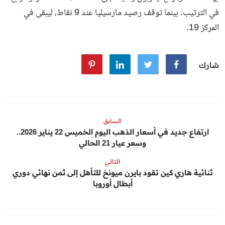
في الترتيب. بينما توقف رصيد مارسيليا عند 9 نقاط، ليبقى في
المركز 19.
شارك
السابق
ارتفاع جديد في أسعار الذهب اليوم الخميس 22 يناير 2026..
وسعر عيار 21 الحالي
التالي
ثنائية هاري كين تقود بايرن ميونخ للتأهل إلى ثمن نهائي دوري
أبطال أوروبا