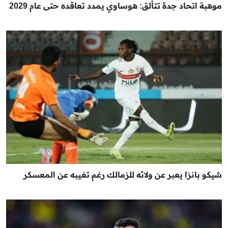
موهبة اتحاد جدة تتألق: هوساوي يمدد تعاقده حتى عام 2029
شيكو بانزا يعبر عن ولائه للزمالك رغم تغيبه عن المعسكر