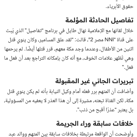
حقوق الأبرياء.
تفاصيل الحادثة المؤلمة
خلال لقائها مع الإعلامية نهال طايل في برنامج “تفاصيل” الذي يُبث
على قناة “NNi مصر 2″، قالت: “لقد علق المسامير، وكان ينوي قتل
اثنين من الأطفال، وعندما وجد مكة معهم، قرر قتلها أيضًا. لم يرحمها
وهي تُظهر علامات الخوف، مع أنه كان بإمكانه التراجع بعد أن فعل ما
فعل.”
تبريرات الجاني غير المقبولة
وأضافت أن المتهم برر فعله أمام وكيل النيابة بأنه لم يكن ينوي قتل
مكة، لكن الفتاة تبعته، مشيرة إلى أن هذا العذر لا يعفيه من المسؤولية،
بل يعتبر “عذرًا أقبح من ذنب”.
خلافات سابقة وراء الجريمة
وأوضحت أن الواقعة مرتبطة بخلافات سابقة بين المتهم ووالد عبد