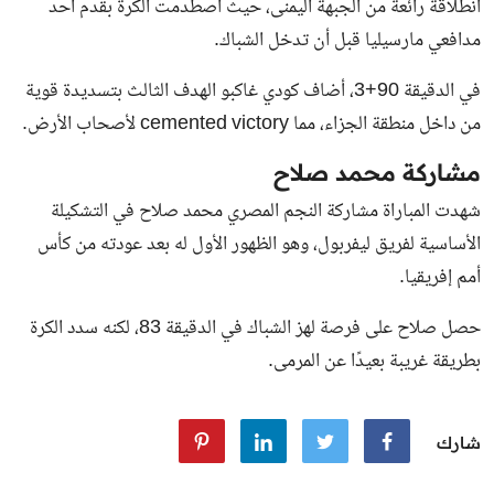
انطلاقة رائعة من الجبهة اليمنى، حيث اصطدمت الكرة بقدم أحد
مدافعي مارسيليا قبل أن تدخل الشباك.
في الدقيقة 90+3، أضاف كودي غاكبو الهدف الثالث بتسديدة قوية
من داخل منطقة الجزاء، مما cemented victory لأصحاب الأرض.
مشاركة محمد صلاح
شهدت المباراة مشاركة النجم المصري محمد صلاح في التشكيلة
الأساسية لفريق ليفربول، وهو الظهور الأول له بعد عودته من كأس
أمم إفريقيا.
حصل صلاح على فرصة لهز الشباك في الدقيقة 83، لكنه سدد الكرة
بطريقة غريبة بعيدًا عن المرمى.
شارك