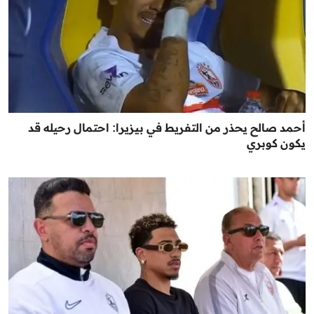
أحمد صالح يحذر من التفريط في بيزيرا: احتمال رحيله قد
يكون كوبري