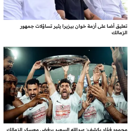
تعليق أضا على أزمة خوان بيزيرا يثير تساؤلات جمهور
الزمالك
محمود فؤاد يكشف: عبدالله السعيد يرفض معسكر الزمالك