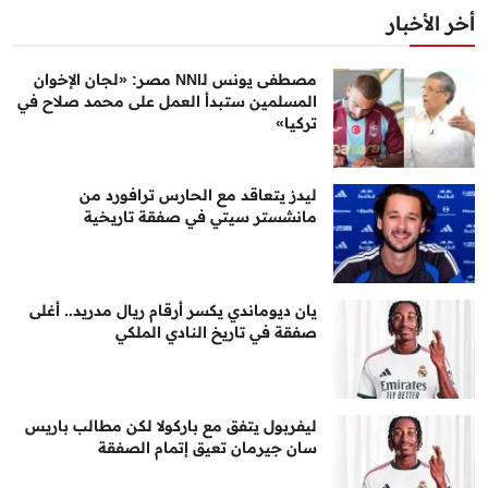
أخر الأخبار
مصطفى يونس لـNNI مصر: «لجان الإخوان
المسلمين ستبدأ العمل على محمد صلاح في
تركيا»
ليدز يتعاقد مع الحارس ترافورد من
مانشستر سيتي في صفقة تاريخية
يان ديوماندي يكسر أرقام ريال مدريد.. أغلى
صفقة في تاريخ النادي الملكي
ليفربول يتفق مع باركولا لكن مطالب باريس
سان جيرمان تعيق إتمام الصفقة