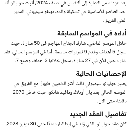
بعد عودته من الإعارة إلى ألافيس في صيف 2024، أثبت جوليانو أنه
أحد العناصر الأساسية في تشكيلة والده، دييغو سيميوني، المدير
الفني للفريق.
أداءه في المواسم السابقة
خلال الموسم الماضي، شارك الجناح المهاجم في 50 مباراة، حيث
سجل 5 أهداف وقدم 9 تمريرات حاسمة. أما في الموسم الحالي، فقد
شارك حتى الآن في 27 مباراة، سجل خلالها 3 أهداف وصنع 7.
الإحصائيات الحالية
يعتبر جوليانو سيميوني ثالث أكثر اللاعبين ظهورًا مع الفريق في
الموسم الحالي بعد يان أوبلاك ودافيد هانكو، حيث خاض 2070
دقيقة حتى الآن.
تفاصيل العقد الجديد
كان عقد جوليانو، الذي وُلد في إيطاليا، ممتدًا حتى 30 يونيو 2028،