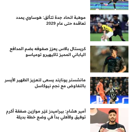
موهبة اتحاد جدة تتألق: هوساوي يمدد
تعاقده حتى عام 2029
كريستال بالاس يعزز صفوفه بضم المدافع
الياباني المميز تاكيهيرو تومياسو
مانشستر يونايتد يسعى لتعزيز الظهير الأيسر
بالتفاوض مع نجم نيوكاسل
أمير هشام: بيراميدز غيّر موازين صفقة أكرم
توفيق والأهلي بدأ في وضع خطة بديلة