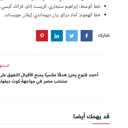
خط الوسط: إبراهيم سنجاري، كريست إناو، فرانك كيسي.
خط الهجوم: أماد ديالو، يان ديوماندي، إيفان جويساند.
شارك
السابق
أحمد فتوح يحرز هدفًا عكسيًا يمنح الأفيال التفوق على
منتخب مصر في مواجهة كوت ديفوار
قد يهمك أيضا