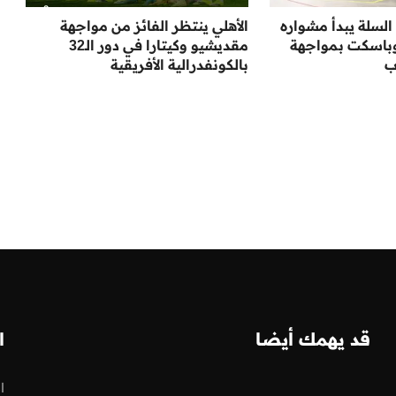
لسلة يبدأ مشواره
الأهلي ينتظر الفائز من مواجهة
وباسكت بمواجهة
مقديشيو وكيتارا في دور الـ32
ب
بالكونفدرالية الأفريقية
قد يهمك أيضا
ا
ا