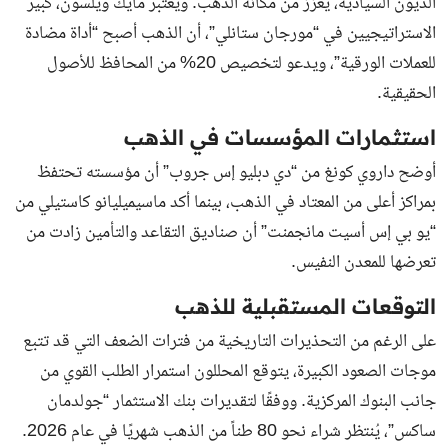
الديون السيادية، يُعزّز من مكانة الذهب. ويعتبر مايك ويلسون، كبير
الاستراتيجيين في “مورجان ستانلي”، أن الذهب أصبح “أداة مضادة
للعملات الورقية”، ويدعو لتخصيص 20% من المحافظ للأصول
الحقيقية.
استثمارات المؤسسات في الذهب
أوضح داروي كونغ من “دي دبليو إس جروب” أن مؤسسته تحتفظ
بمراكز أعلى من المعتاد في الذهب، بينما أكد ماسيميليانو كاستيلي من
“يو بي إس أسيت مانجمنت” أن صناديق التقاعد والتأمين زادت من
تعرضها للمعدن النفيس.
التوقعات المستقبلية للذهب
على الرغم من التحذيرات التاريخية من فترات الضعف التي قد تتبع
موجات الصعود الكبيرة، يتوقع المحللون استمرار الطلب القوي من
جانب البنوك المركزية. ووفقًا لتقديرات بنك الاستثمار “جولدمان
ساكس”، يُنتظر شراء نحو 80 طناً من الذهب شهريًا في عام 2026.