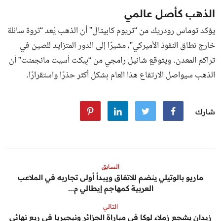
الذهب كأصل عالمي
يؤكد توماس رودريك من “تريوم كابيتال” أن الذهب يُعد “ثروة سائلة
خارج نطاق النفوذ الأميركي”، مشيرًا إلى الدور المتزايد للصين في
تراكم المعدن. ويتوقع شانيل رامجي من “بيكت أسيت مانجمنت” أن
الذهب سيواصل الارتفاع هذا العام بشكل أكثر حذرًا واستقرارًا.
شارك
السابق
ماريو بالوتيلي ينضم للاتفاق ويبدأ أولى تجاربه في الملاعب
العربية كمهاجم إيطالي م...
التالي
زيدان يشجع زملاء لوكا في مباراة الجزائر ونيجيريا في ربع نهائي