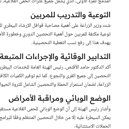
المدمج للمرة الأولى، الذي يشمل جميع عترات الحمى القلاعية، 
التوعية والتدريب للمربين
شدد وزير الزراعة على أهمية مصاحبة قوافل الإرشاد البيطري ل
توعية مكثفة للمربين حول أهمية التحصين الدوري وخطورة الأم
يهدف هذا إلى رفع نسب التغطية التحصينية.
التدابير الوقائية والإجراءات المتبعة
أكد الدكتور حامد الأقنص، رئيس الهيئة العامة للخدمات البيطري
التحصين إلى جميع القرى والنجوع. كما تم توفير الكميات الكافية 
الزراعة، لضمان استمرار الحملة والتحصين الشامل للثروة الحيو
الوضع الوبائي ومراقبة الأمراض
وأشار رئيس الهيئة إلى أن الوضع الوبائي للحمى القلاعية مستقر 
يمكن السيطرة عليه إلا من خلال التحصين المنتظم وفقًا للبرامج 
الحملات الاستثنائية.