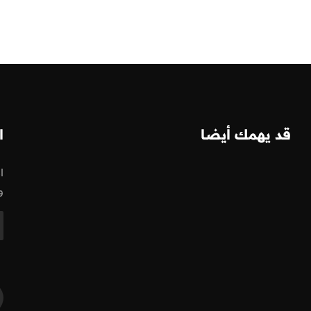
قد يهمك أيضا
ا
ا
و