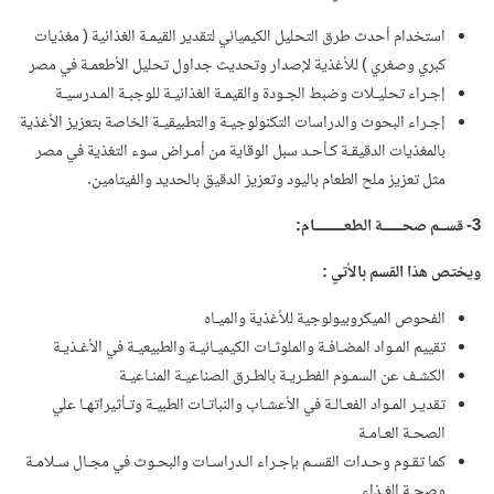
استخدام أحدث طرق التحليل الكيميائي لتقدير القيمـة الغذائية ( مغذيات
كبري وصغري ) للأغذية لإصدار وتحديث جداول تحليل الأطعمـة في مصر
إجـراء تحليـلات وضبط الجـودة والقيمـة الغذائيـة للوجبـة المـدرسيـة
إجـراء البحوث والدراسات التكنولوجيـة والتطبيقيـة الخاصة بتعزيز الأغذية
بالمغذيات الدقيقـة كـأحـد سبل الوقاية من أمـراض سوء التغذية في مصر
مثل تعزيز ملح الطعام باليود وتعزيز الدقيق بالحديد والفيتامين.
3- قســم صحــــــة الطعـــــــــام:
ويختص هذا القسم بالأتي :
الفحوص الميكروبيولوجية للأغذية والميـاه
تقييم المـواد المضـافـة والملوثـات الكيميـائيـة والطبيعيـة في الأغـذيـة
الكشـف عن السمـوم الفطـريـة بالطـرق الصناعيـة المنـاعيـة
تقديـر المـواد الفعـالـة في الأعشـاب والنباتـات الطبيـة وتـأثيراتهـا علي
الصحـة العـامـة
كما تقـوم وحـدات القسـم بإجـراء الـدراسـات والبحـوث في مجـال سـلامـة
وصحـة الغـذاء