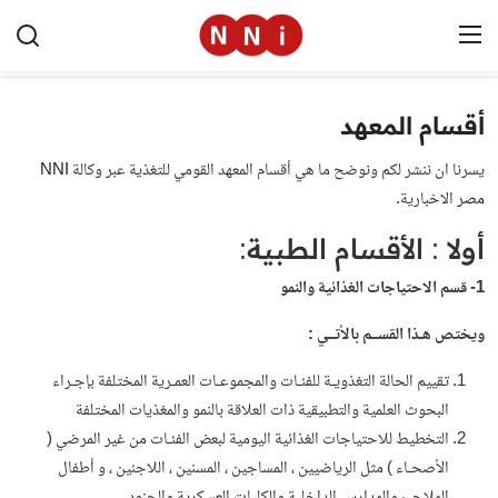
أقسام المعهد
الرئيسية
يسرنا ان ننشر لكم ونوضح ما هي أقسام المعهد القومي للتغذية عبر وكالة
NNI
اخبار مصر
مصر
الاخبارية.
العالم
أولا : الأقسام الطبية:
1- قسم الاحتياجات الغذائية والنمو
الرياضة
ويختص هـذا القســم بالأتــي :
مال وأعمال
تقييم الحالة التغذويـة للفئـات والمجموعـات العمـرية المختلفة بإجـراء
تقنية
البحوث العلمية والتطبيقية ذات العلاقة بالنمو والمغذيات المختلفة
التعليم
التخطيط للاحتياجات الغذائية اليومية لبعض الفئـات من غير المرضي (
الأصحـاء ) مثل الرياضيين ، المساجين ، المسنين ، اللاجئين ، و أطفال
منوعات