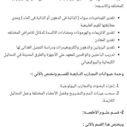
المختلفه والانسجه:
تقدير الفيتامينات سواء ( الذائبة فى الدهون أو الذائبة فى الماء ) ومدى
مطابقتها للقيم الطبيعية
تقدير الانزيمات والهرمونات ومضادات الاكسدة كدلائل للامراض المختلفه
تقدير المعادن
تقدير البروتين والدهون والكربوهيدرات ودراسة التمثيل الغذائى لها
تدريب الباحثين والوافدين للمعهد علي الأجهزة والطرق الحديثة في التحاليل
الكيمائية والبيوكيميائي
وحـدة حيـوانـات التجــارب التــابعــة للقســـم وتختص بالأتي :-
إجراء البحـوث والتجارب البيولوجيـة
سحـب عينـات الـدم والتشـريـح وفصل الأعضاء المختلفة وعمل التحاليل
اللازمـة.
2- قســم علـــوم الأطعمـــة:
ويختص هذا القسم بالأتي :