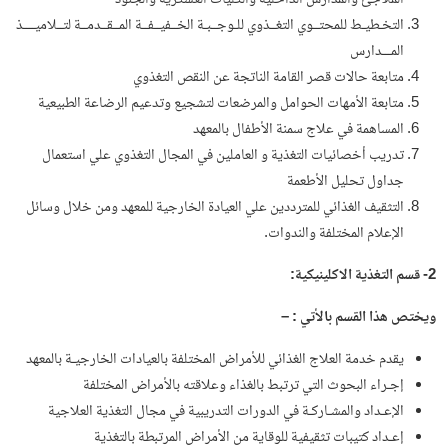
الملاجئ والمدارس الداخلية والكليات العسكرية والجنود
التخـطيـط للمحتــوي التغــذوي للـوجــبـة الخــفيــفــة المــقــدمــة لتــلاميــــذ
المـــدارس
متابعة حالات قصر القامة الناتجة عن النقص التغذوي
متابعة الأمهات الحوامل والمرضعات لتشجيع وتدعيم الرضاعة الطبيعية
المساهمة في علاج سمنة الأطفال بالمعهد
تدريب أخصائيات التغذية و العاملين في المجال التغذوي علي استعمال
جداول تحليل الأطعمة
التثقيف الغذائي للمترددين علي العيادة الخارجية للمعهد ومن خلال وسائل
الإعلام المختلفة والندوات.
2- قسم التغذية الاكلينيكية:
ويختص هذا القسم بالأتي : –
يقدم خدمة العلاج الغذائي للأمراض المختلفة بالعيادات الخارجيـة بالمعهد
إجـراء البحوث التي ترتبط بالغذاء وعلاقته بالأمراض المختلفة
الإعـداد والمشـاركـة في الدورات التدريبية في مجال التغذية العلاجية
إعـداد كتيبات تثقيفية للوقاية من الأمراض المرتبطة بالتغذية