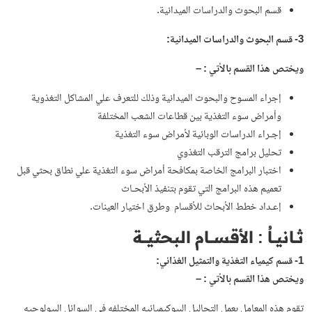
قسم البحوث والدراسات الميدانية.
3- قسم البحوث والدراسات الميدانية:
ويختص هذا القسم بالأتي : –
إجراء المسوح والبحوث الميدانية وذلك للتعرف علي المشاكل التغذوية
وأمراض سوء التغذية بين قطاعات الشعب المختلفة
إجـراء الدراسات الوبائية لأمراض سوء التغذية
تحليل برامج الترقب التغذوي
اختبار البرامج الخاصة بمكافحة أمراض سوء التغذية علي نطاق بحثي قبل
تعميم هذه البرامج التي تقوم بتنفيذ الأبحـاث
إعـداد خطط الأبحاث للأقسام وطرق اختيار العينات.
ثــانيــاُ : الأقســـام البحثيـــة
1- قسم كيمياء التغذية والتمثيل الغذائي:
ويختص هذا القسم بالأتي : –
تقوم هذه المعامل بعمل التحاليل البيوكيميائيه المختلفه فى السوائل البيولوجيه