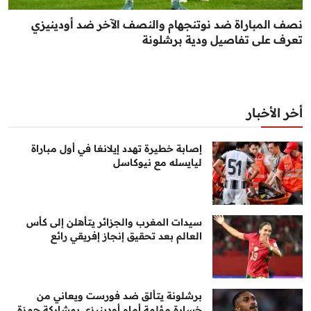
نصف المباراة ضد نوتنجهام والنصف الآخر ضد أودينيزي
تعرف على تفاصيل ودية برشلونة
أخر الأخبار
إصابة خطيرة تهدد إيلانغا في أول مباراة
ليايسله مع نيوكاسل
سيدات المغرب والجزائر يتأهلن إلى كأس
العالم بعد تحقيق إنجاز إفريقي رائع
برشلونة يتألق ضد فورست ويعاني من
خسارة مؤلمة أمام أودينيزي بمشاركة حمزة