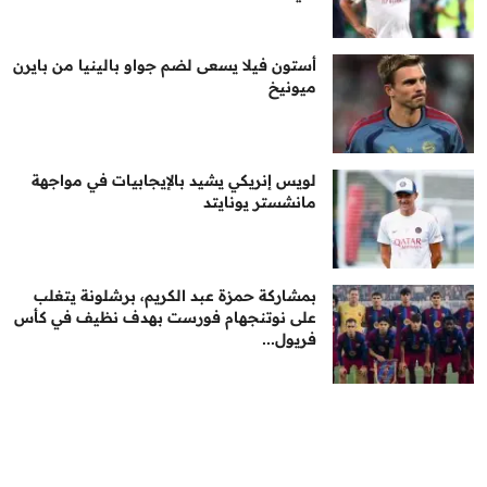
أستون فيلا يسعى لضم جواو بالينيا من بايرن
ميونيخ
لويس إنريكي يشيد بالإيجابيات في مواجهة
مانشستر يونايتد
بمشاركة حمزة عبد الكريم، برشلونة يتغلب
على نوتنجهام فورست بهدف نظيف في كأس
فريول...