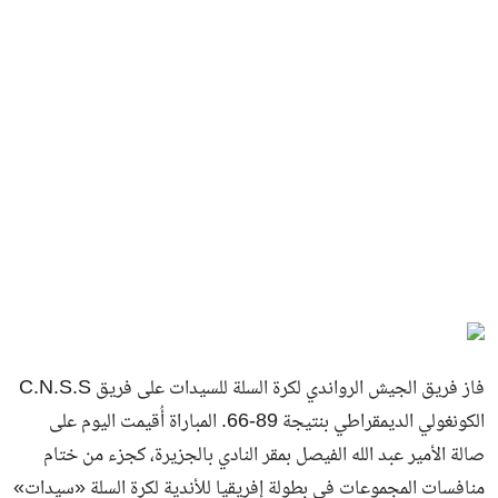
فاز فريق الجيش الرواندي لكرة السلة للسيدات على فريق C.N.S.S
الكونغولي الديمقراطي بنتيجة 89-66. المباراة أُقيمت اليوم على
صالة الأمير عبد الله الفيصل بمقر النادي بالجزيرة، كجزء من ختام
منافسات المجموعات في بطولة إفريقيا للأندية لكرة السلة «سيدات»