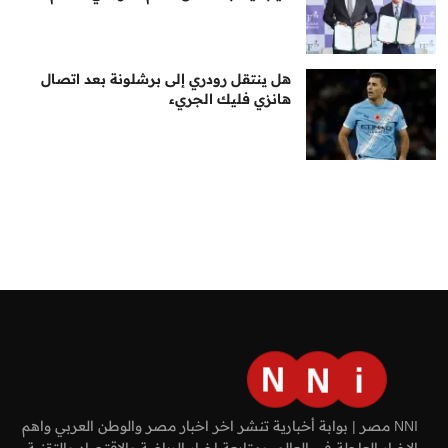
هل ينتقل رودري إلى برشلونة بعد اتصال
هانزي فليك الجريء
NNI مصر | بوابة أخبارية تنشر اخر اخبار مصر والوطن العربي واهم
الاخبار العاجلة في العالم، ومتابعة اخبار الرياضة والاقتصاد والتقنية.