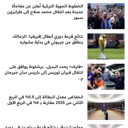
الخطوط الجوية التركية تُعلن عن مفاجأة
جديدة بعد انتقال محمد صلاح إلى طرابزون
سبور
نتائج قرعة دوري أبطال إفريقيا: الزمالك
ينطلق من جيبوتي في بداية مشواره
«فليك» يحدد البديل.. برشلونة يوافق على
انتقال فيران توريس إلى باريس سان جيرمان
م...
انخفاض معدل البطالة إلى 5.8% في الربع
الثاني من 2026 مقارنة بـ 6% في الربع الأول
موكوينا يترقب نتائج قرعة بيراميدز في دوري