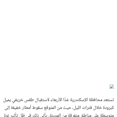
تستعد محافظة الإسكندرية غدًا الأربعاء لاستقبال طقس خريفي يميل
للبرودة خلال فترات الليل، حيث من المتوقع سقوط أمطار خفيفة إلى
متوسطة على مناطق متفرقة من المدينة. يأتي ذلك في ظل تأثير نوة