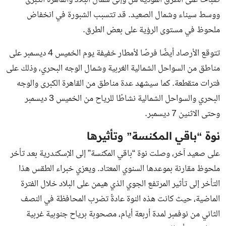
صباحًا على الطرق المؤدية من وإلى شمال البلاد والقاهرة الكبرى
ووسط سيناء وشمال الصعيد. قد تتسبب الشبورة في انخفاض
ملحوظ في مستوى الرؤية على بعض الطرق.
تتوقع الأرصاد أيضًا فرصًا لأمطار خفيفة يوم الخميس 4 ديسمبر على
مناطق من السواحل الشمالية الغربية وشمال الوجه البحري، وذلك على
فترات متقطعة. كما سيشهد عدة مناطق من القاهرة الكبرى والوجه
البحري والسواحل الشمالية نشاطًا للرياح من الخميس 3 ديسمبر
وحتى الاثنين 7 ديسمبر.
نوة “باقي المكنسة” وتأثيرها
على صعيد آخر، وصلت نوة “باقي المكنسة” إلى الإسكندرية بعد تأخر
ملحوظ مقارنة بموعدها السنوي المعتاد. ويعزي خبراء الطقس هذا
التأخر إلى تأثير المرتفع الجوي الذي هيمن على البلاد خلال الفترة
الماضية، حيث كانت هذه النوة عادةً تضرب المحافظة في النصف
الثاني من نوفمبر لمدة أربعة أيام، مصحوبة برياح جنوبية غربية