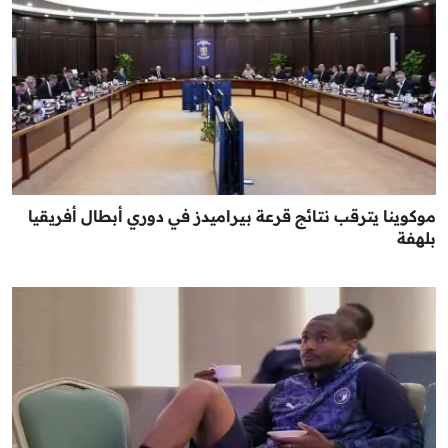
موكوينا يترقب نتائج قرعة بيراميدز في دوري أبطال أفريقيا
بلهفة