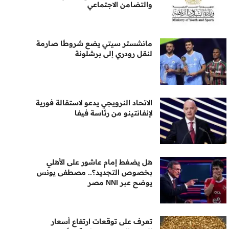
والتضامن الاجتماعي
مانشستر سيتي يضع شروطًا صارمة
لنقل رودري إلى برشلونة
الاتحاد النرويجي يدعو لاستقالة فورية
لإنفانتينو من رئاسة فيفا
هل يضغط إمام عاشور على الأهلي
بخصوص التجديد؟.. مصطفى يونس
يوضح عبر NNI مصر
تعرف على توقعات ارتفاع أسعار