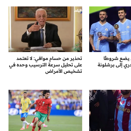
يضع شروطًا
تحذير من حسام موافي: لا تعتمد
ري إلى برشلونة
على تحليل سرعة الترسيب وحده في
تشخيص الأمراض