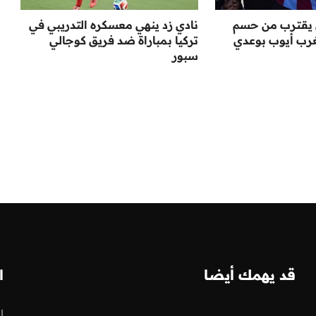
 يقترب من حسم
نادي زد ينهي معسكره التدريبي في
رب أيوب بوعدي
تركيا بمباراة ضد فريق كوجالي
سبور
قد يهمك أيضا
ا
ا