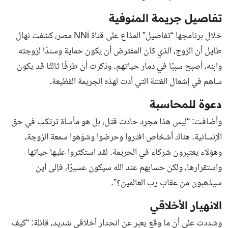
تفاصيل جريمة المنوفية
خلال برنامجها “تفاصيل” المذاع على قناة NNi مصر، كشفت نهال
طايل أن الزوج، الذي كان المفترض أن يكون حماية وسندًا لزوجته
وابنه، أصبح سببًا في دمار حياتهم. وذكرت أن طرفًا ثالثًا قد يكون
ساهم في إشعال الفتنة التي أدت لهذه الجريمة الفظيعة.
دعوة للمحاسبة
وأضافت: “ليس هذا مجرد حادث قتل، بل هو مأساة ترتكب في حق
الإنسانية. هناك أشخاص افتروا وحرضوا وشوّهوا سمعة الزوجة،
وهؤلاء يعتبرون شركاء في الجريمة. لقد استكثروا عليها حياتها
واستقرارها، ولكن حسابهم عند الله سيكون عسيرًا، فإلى أين
سيذهبون من عقاب رب العالمين؟”.
الانهيار الأخلاقي
وشددت على أن ما وقع يعبر عن انحدار أخلاقي شديد، قائلة: “كيف