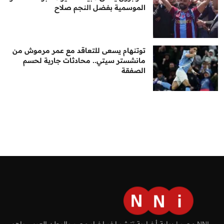
الموسمية بفضل النجم صلاح
توتنهام يسعى للتعاقد مع عمر مرموش من
مانشستر سيتي.. محادثات جارية لحسم
الصفقة
NNI مصر | بوابة أخبارية تنشر اخر اخبار مصر والوطن العربي واهم