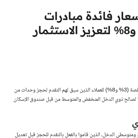
عار فائدة مبادرات
التمويل العقاري عند 3% و8% لتعزيز الاستثمار
أعلن البنك المركزي اليوم عن استمرار تطبيق أسعار العائد المتناقصة (3% و8%) للعملاء الذين سبق لهم التقدم لحجز وحدات من
ن” للأرقام (1، 2، 3)، التي تم طرحها لصالح ذوي الدخل المنخفض والمتوسط من قبل صندوق الإسكان
ي
 ومتوسطي الدخل، الذين قاموا بالفعل بالتقدم للحجز قبل تعديل