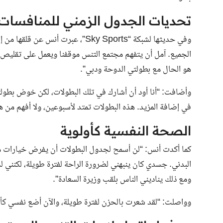
تحديات الجدول الزمني للمنافسات
وفي حديثها لشبكة
“Sky Sports”
، عبرت أنس عن قلقها من إ
الجميع. آمل أن يتفهم مجتمع التنس موقفنا ويعمل على تقليص ع
هو الحال مع بطولتي الدوحة ودبي”.
وأضافت: “أنا أود أن أشارك في تلك البطولات، لكن خوض بطولتين 
في إضافة المزيد. هذه البطولات تمتد لأسبوعين، ولا أفهم من ه
الصحة النفسية كأولوية
كما أكدت أنس: “لن أسمح لجدول البطولات أن يفرض خيارات معينة
البدني. جسدي كان ينبهني لضرورة الراحة لفترة طويلة، لكنني لم
ومع ذلك يناديني الناس بلقب وزيرة السعادة”.
وواصلت: “لقد شعرت بالحزن لفترة طويلة، والآن أضع نفسي كأو