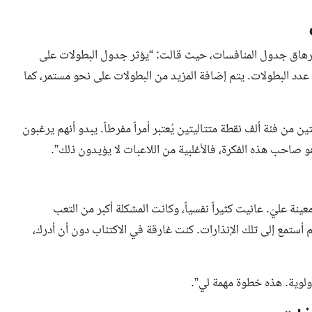
رهاق جدول المنافسات، حيث قالت: “يؤثر جدول البطولات على
دد البطولات. يتم إضافة المزيد من البطولات على نحو مستمر، كما
من فئة ألف نقطة متتاليتين يُعتبر أمراً مفرطاً. يبدو أنهم يرغبون
و صاحب هذه الفكرة، فالأغلبية من اللاعبات لا يؤيدون ذلك”.
 عليّ. عانيت كثيراً نفسياً، وكانت المشكلة أكبر من التعب
 أستمع إلى تلك الإنذارات. كنت غارقة في الاكتئاب دون أن أدرك،
لوية. هذه خطوة مهمة لي”.