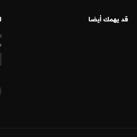
قد يهمك أيضا
ا
ا
و