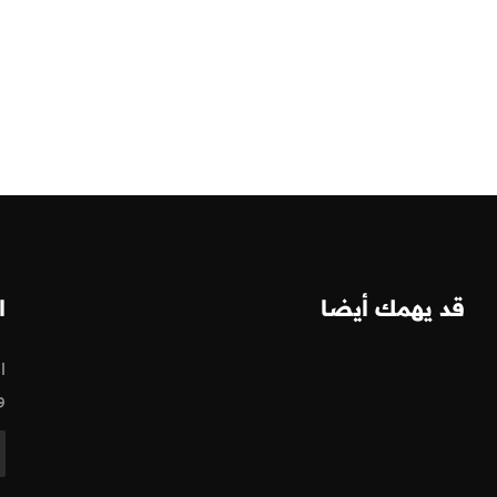
قد يهمك أيضا
ا
ا
و