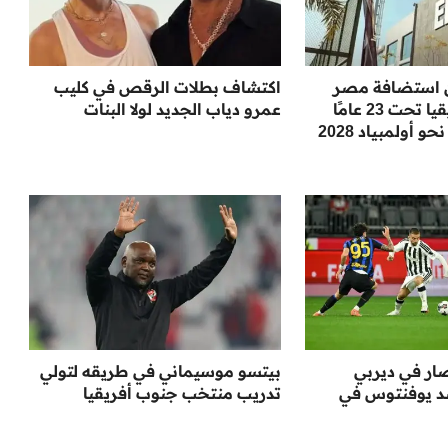
لن استضافة مصر
اكتشاف بطلات الرقص في كليب
لبطولة أمم إفريقيا تحت 23 عامًا
عمرو دياب الجديد لولا البنات
أولمبياد 2028
صار في ديربي
بيتسو موسيماني في طريقه لتولي
ضد يوفنتوس في
تدريب منتخب جنوب أفريقيا