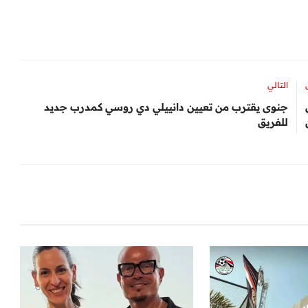
التالي
جنوى يقترب من تعيين دانييلي دي روسي كمدرب جديد
للفريق