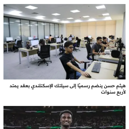
هيثم حسن ينضم رسميًا إلى سيلتك الإسكتلندي بعقد يمتد
لأربع سنوات