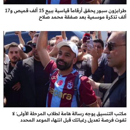
طرابزون سبور يحقق أرقاماً قياسية ببيع 15 ألف قميص و17
ألف تذكرة موسمية بعد صفقة محمد صلاح
مكتب التنسيق يوجه رسالة هامة لطلاب المرحلة الأولى: لا
تفوت فرصة تعديل رغباتك قبل انتهاء الموعد المحدد