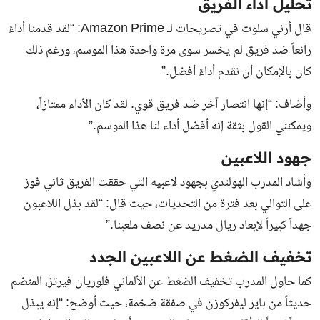
تحليل أداء الفريق
قال أرني سلوت في تصريحات لـ
Amazon Prime
: “لقد قدمنا أداءً
رائعاً ضد فريق لم يخسر سوى مرة واحدة هذا الموسم، ورغم ذلك
كان بالإمكان أن نقدم أداءً أفضل.”
وأضاف: “إنها انتصار آخر ضد فريق قوي. لقد كان الأداء ممتازاً،
ويمكنني القول بثقة إنه أفضل أداء لنا هذا الموسم.”
جهود اللاعبين
وأشاد المدرب الهولندي بجهود لاعبيه التي حققت الفريق ثاني فوز
على التوالي بعد فترة من التحديات، حيث قال: “لقد بذل اللاعبون
جهداً كبيراً لإبعاد ريال مدريد عن نصف ملعبنا.”
تخفيف الضغط عن اللاعبين الجدد
كما حاول المدرب تخفيف الضغط عن الألماني فلوريان فيرتز، المنضم
حديثاً من باير ليفركوزن في صفقة ضخمة، حيث أوضح: “إنه يبذل