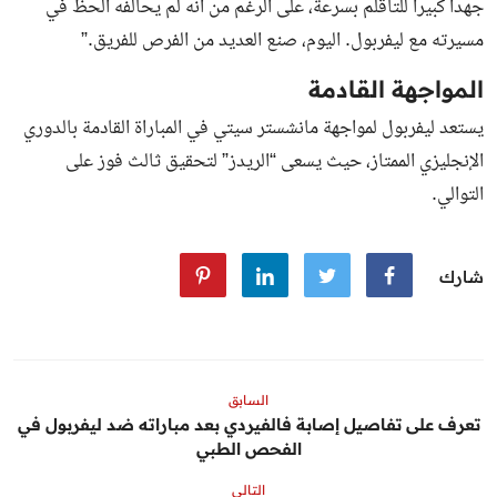
جهداً كبيراً للتأقلم بسرعة، على الرغم من أنه لم يحالفه الحظ في
مسيرته مع ليفربول. اليوم، صنع العديد من الفرص للفريق.”
المواجهة القادمة
يستعد ليفربول لمواجهة مانشستر سيتي في المباراة القادمة بالدوري
الإنجليزي الممتاز، حيث يسعى “الريدز” لتحقيق ثالث فوز على
التوالي.
شارك
السابق
تعرف على تفاصيل إصابة فالفيردي بعد مباراته ضد ليفربول في
الفحص الطبي
التالي