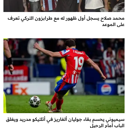
محمد صلاح يسجل أول ظهور له مع طرابزون التركي تعرف
على الموعد
سيميوني يحسم بقاء جوليان ألفاريز في أتلتيكو مدريد ويغلق
الباب أمام الرحيل