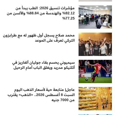
مؤشرات تنسيق 2026: الطب يبدأ من
92.12% والهندسة من 88.84% والألسن من
77.25%
محمد صلاح يسجل أول ظهور له مع طرابزون
التركي تعرف على الموعد
سيميوني يحسم بقاء جوليان ألفاريز في
أتلتيكو مدريد ويغلق الباب أمام الرحيل
عاجل| متابعة حية لأسعار الذهب اليوم
السبت 8 أغسطس 2026.. «الذهب» يقترب
من 7000 جنيه