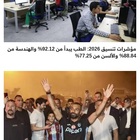
مؤشرات تنسيق 2026: الطب يبدأ من 92.12% والهندسة من
88.84% والألسن من 77.25%