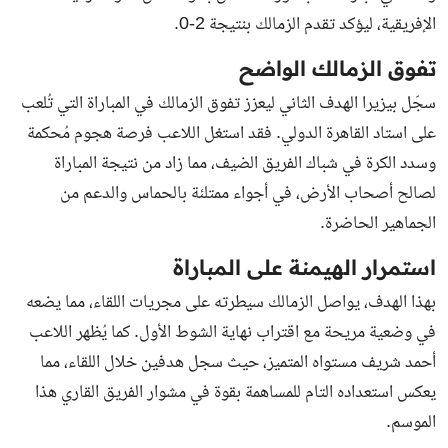
الإفريقية، ليؤكد تقدم الزمالك بنتيجة 2-0.
تفوق الزمالك الواضح
سجّل بيزيرا الهدف الثاني ليعزز تفوق الزمالك في المباراة التي تُلعب
على استاد القاهرة الدولي. فقد استغل اللاعب فرصة هجوم مُحكمة
وسدد الكرة في شباك الفريق الضيف، مما زاد من نتيجة المباراة
لصالح أصحاب الأرض، في أجواء ممتلئة بالحماس والدعم من
الجماهير الحاضرة.
استمرار الهيمنة على المباراة
بهذا الهدف، يواصل الزمالك سيطرته على مجريات اللقاء، مما يضعه
في وضعية مريحة مع اقتراب نهاية الشوط الأول. كما يُظهر اللاعب
أحمد شريف مستواه المتميز، حيث سجل هدفين خلال اللقاء، مما
يعكس استعداده التام للمساهمة بقوة في مشوار الفريق القاري هذا
الموسم.