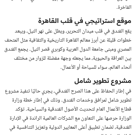
الفاخرة.
موقع استراتيجي في قلب القاهرة
يقع الفندق في قلب ميدان التحرير، ويطل على نهر النيل، ويبعد
خطوات قليلة عن أبرز معالم القاهرة التاريخية والثقافية مثل المتحف
المصري ومبنى جامعة الدول العربية وكوبري قصر النيل. يجمع الفندق
بين العراقة والحيوية، مما يجعله وجهة مفضلة للزوار من مختلف
أنحاء العالم، سواء للسياحة أو الأعمال.
مشروع تطوير شامل
في إطار الحفاظ على هذا الصرح الفندقي، يجري حاليًا تنفيذ مشروع
تطوير شامل لمرافق وخدمات الفندق. وذلك في إطار خطة وزارة
قطاع الأعمال العام لتحديث الأصول الفندقية والسياحية. تؤكد
الوزارة حرصها على التعاون مع الشركات العالمية الرائدة في الإدارة
الفندقية، لضمان تطبيق أعلى المعايير الدولية وتعزيز التنافسية في