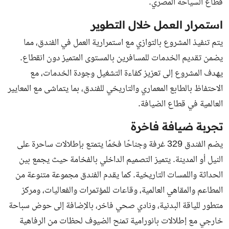
قطاع السياحة المصري.
استمرار العمل خلال التطوير
يتم تنفيذ المشروع بالتوازي مع استمرارية العمل في الفندق، مما
يضمن تقديم الخدمات للمسافرين بالمستوى المتميز دون انقطاع.
يهدف المشروع إلى تعزيز كفاءة التشغيل وجودة الخدمات، مع
الاحتفاظ بالطابع المعماري والتاريخي للفندق، بما يتماشى مع المعايير
العالمية في قطاع الضيافة.
تجربة ضيافة فاخرة
يضم الفندق 329 غرفة وجناحًا فخمًا يتمتع بإطلالات ساحرة على
النيل أو المدينة. يتميز التصميم الداخلي بالفخامة حيث يجمع بين
الحداثة واللمسات التاريخية. كما يقدم الفندق مجموعة متنوعة من
المطاعم والمقاهي العالمية، وقاعات للمؤتمرات والفعاليات، ومركز
متطور للياقة البدنية، ونادي صحي فاخر، بالإضافة إلى حوض سباحة
خارجي مع إطلالات بانورامية تمنح الضيوف لحظات من الرفاهية