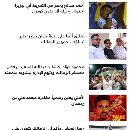
أحمد صالح يحذر من التفريط في بيزيرا:
احتمال رحيله قد يكون كوبري
تعليق أضا على أزمة خوان بيزيرا يثير
تساؤلات جمهور الزمالك
محمود فؤاد يكشف: عبدالله السعيد يرفض
معسكر الزمالك ويتهم الإدارة بتشويه سمعته
الأهلي يعلن رسمياً مغادرة محمد علي بن
رمضان
رضا الويشي يؤكد أن الزمالك يتفوق على