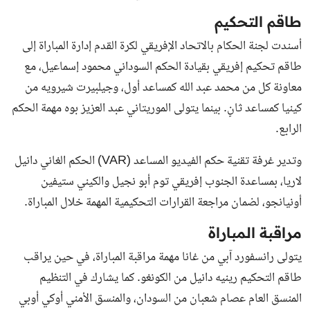
طاقم التحكيم
أسندت لجنة الحكام بالاتحاد الإفريقي لكرة القدم إدارة المباراة إلى
طاقم تحكيم إفريقي بقيادة الحكم السوداني محمود إسماعيل، مع
معاونة كل من محمد عبد الله كمساعد أول، وجيلبيرت شيرويه من
كينيا كمساعد ثانٍ. بينما يتولى الموريتاني عبد العزيز بوه مهمة الحكم
الرابع.
وتدير غرفة تقنية حكم الفيديو المساعد (VAR) الحكم الغاني دانيل
لاريا، بمساعدة الجنوب إفريقي توم أبو نجيل والكيني ستيفين
أونيانجو، لضمان مراجعة القرارات التحكيمية المهمة خلال المباراة.
مراقبة المباراة
يتولى رانسفورد آبي من غانا مهمة مراقبة المباراة، في حين يراقب
طاقم التحكيم رينيه دانيل من الكونغو. كما يشارك في التنظيم
المنسق العام عصام شعبان من السودان، والمنسق الأمني أوكي أوبي