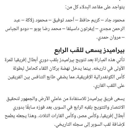
يتواجد على مقاعد البدلاء كل من:
محمود جاد – كريم حافظ – أحمد توفيق – محمود زلاكة – عبد
الرحمن مجدي – إيفرتون داسيلفا – محمد رضا بوبو – دودو الجباس
– مروان حمدي.
بيراميدز يسعى للقب الرابع
تأتي هذه المباراة بعد تتويج بيراميدز بلقب دوري أبطال إفريقيا للمرة
الأولى في تاريخه. بينما يدخل نهضة بركان اللقاء كحامل لبطولة
كأس الكونفدرالية الإفريقية، مما يضفي طابع التنافس بين الفريقين
على اللقب القاري.
يسعى فريق بيراميدز للاستفادة من عاملي الأرض والجمهور لتحقيق
الانتصار والتتويج بلقبه الرابع في السوبر، بعد فوزه سابقًا بدوري
أبطال إفريقيا، وكأس مصر، وكأس القارات الثلاث. وهذا يجعله يطمح
لإضافة لقب السوبر إلى سجله التاريخي.