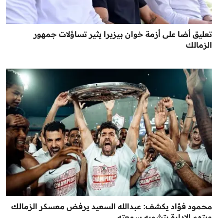
تعليق أضا على أزمة خوان بيزيرا يثير تساؤلات جمهور
الزمالك
محمود فؤاد يكشف: عبدالله السعيد يرفض معسكر الزمالك
ويتهم الإدارة بتشويه سمعته