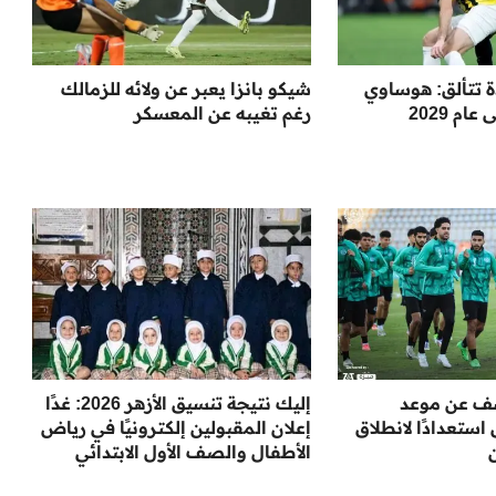
ة تتألق: هوساوي
شيكو بانزا يعبر عن ولائه للزمالك
م 2029
رغم تغيبه عن المعسكر
شف عن موعد
إليك نتيجة تنسيق الأزهر 2026: غدًا
ستعدادًا لانطلاق
إعلان المقبولين إلكترونيًا في رياض
الأطفال والصف الأول الابتدائي