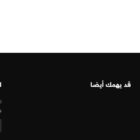
قد يهمك أيضا
ا
ا
و