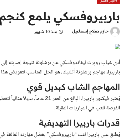
اخبار مصر
باربيروفسكي يلمع كنجم
حازم صلاح إسماعيل
منذ 10 شهور
أدى غياب روبرت ليفاندوفسكي عن برشلونة نتيجة إصابته إلى ا
باربيرا، مهاجم برشلونة أتلتيك، هو الحل المناسب لتعويض هذا ا
المهاجم الشاب كبديل قوي
يُعتبر فيكتور باربيرا، البالغ من ا
الفرصة للعب في المباريات المقبلة.
قدرات باربيرا التهديفية
يُطلق على باربيرا لقب “باربيروفسكي” بفضل مهارته الفائقة