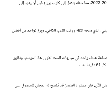
من الأهداف المتتالية في دوري أبطال أوروبا للشباب لموسم 2022-2023، مما جعله ينتقل إلى كلوب بروج قبل أن يعود إلى
ليتي، الذي منحه الثقة ووقت اللعب الكافي. وبرز كواحد من أفضل
اجماً صريحاً، حيث تمكن من تسجيل 5 أهداف وصناعة هدف واحد في مبارياته الست الأولى هذا الموسم. وتُظهر
لعب.
تى الآن، فإن مستواه المتميز قد يُفسح له المجال للحصول على