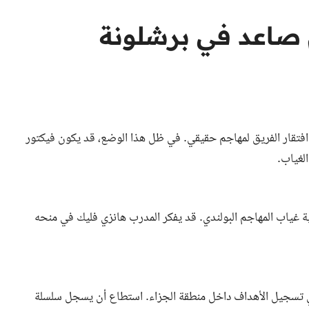
 صاعد في برشلونة
فتقار الفريق لمهاجم حقيقي. في ظل هذا الوضع، قد يكون فيكتور
لغياب.
لعمر 21 عاماً، بديلاً مثالياً لتغطية غياب المهاجم البولندي. قد يفكر المدرب هانزي فليك في منحه
 في تسجيل الأهداف داخل منطقة الجزاء. استطاع أن يسجل سلسلة