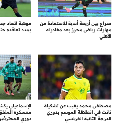
صراع بين أربعة أندية للاستفادة من
موهبة اتحاد جد
مهارات رياض محرز بعد مغادرته
يمدد تعاقده حتى عا
الأهلي
مصطفى محمد يغيب عن تشكيلة
الإسماعيلي يك
نانت في انطلاقة الموسم بدوري
معسكره المغلق ا
الدرجة الثانية الفرنسي
دوري المحترفين