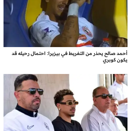
أحمد صالح يحذر من التفريط في بيزيرا: احتمال رحيله قد
يكون كوبري