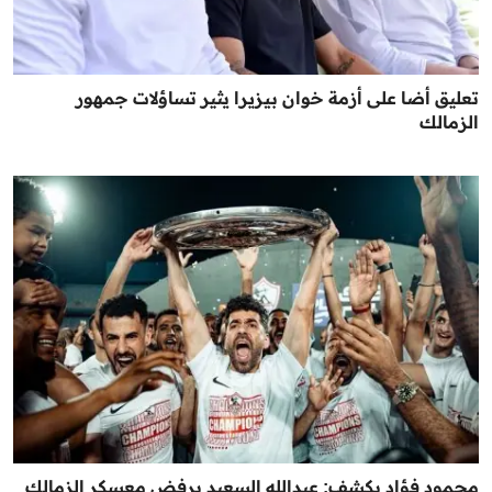
تعليق أضا على أزمة خوان بيزيرا يثير تساؤلات جمهور
الزمالك
محمود فؤاد يكشف: عبدالله السعيد يرفض معسكر الزمالك