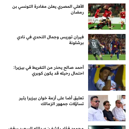
الأهلي المصري يعلن مغادرة التونسي بن
رمضان
فيران توريس وجمال التحدي في نادي
برشلونة
أحمد صالح يحذر من التفريط في بيزيرا:
احتمال رحيله قد يكون كوبري
تعليق أضا على أزمة خوان بيزيرا يثير
تساؤلات جمهور الزمالك
محمود فؤاد يكشف: عبدالله السعيد يرفض