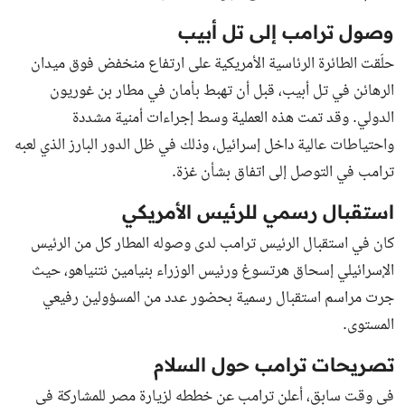
وصول ترامب إلى تل أبيب
حلّقت الطائرة الرئاسية الأمريكية على ارتفاع منخفض فوق ميدان
الرهائن في تل أبيب، قبل أن تهبط بأمان في مطار بن غوريون
الدولي. وقد تمت هذه العملية وسط إجراءات أمنية مشددة
واحتياطات عالية داخل إسرائيل، وذلك في ظل الدور البارز الذي لعبه
ترامب في التوصل إلى اتفاق بشأن غزة.
استقبال رسمي للرئيس الأمريكي
كان في استقبال الرئيس ترامب لدى وصوله المطار كل من الرئيس
الإسرائيلي إسحاق هرتسوغ ورئيس الوزراء بنيامين نتنياهو، حيث
جرت مراسم استقبال رسمية بحضور عدد من المسؤولين رفيعي
المستوى.
تصريحات ترامب حول السلام
في وقت سابق، أعلن ترامب عن خططه لزيارة مصر للمشاركة في