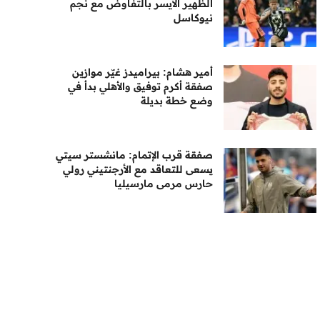
الظهير الأيسر بالتفاوض مع نجم
نيوكاسل
أمير هشام: بيراميدز غيّر موازين
صفقة أكرم توفيق والأهلي بدأ في
وضع خطة بديلة
صفقة قرب الإتمام: مانشستر سيتي
يسعى للتعاقد مع الأرجنتيني رولي
حارس مرمى مارسيليا