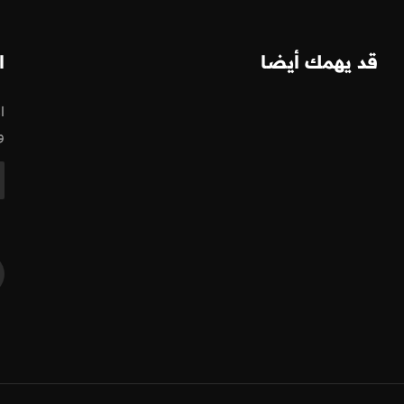
قد يهمك أيضا
ا
ا
و