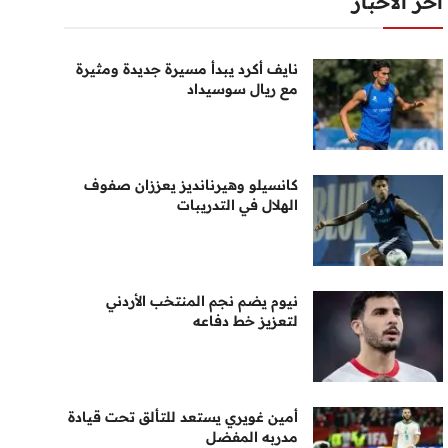
أخر الأخبار
نايف أكرد يبدأ مسيرة جديدة ومثيرة
مع ريال سوسيداد
كانسيلو وهيرنانديز يعززان صفوف
الهلال في التدريبات
نيوم يضم نجم المنتخب الأردني
لتعزيز خط دفاعه
أمين غويري يستعد للتألق تحت قيادة
مدربه المفضل