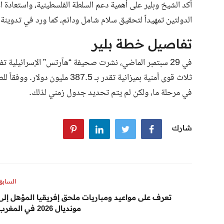
أكد الشيخ وبلير على أهمية دعم السلطة الفلسطينية، واستعادة
الدولتين تمهيداً لتحقيق سلام شامل ودائم، كما ورد في تدوينة 
تفاصيل خطة بلير
في 29 سبتمبر الماضي، نشرت صحيفة “هآرتس” الإسرائيلية
ثلاث قوى أمنية بميزانية تقدر بـ 
في مرحلة ما، ولكن لم يتم تحديد جدول زمني لذلك.
شارك
السابق
تعرف على مواعيد ومباريات ملحق إفريقيا المؤهل إلى
مونديال 2026 في المغرب