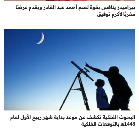
بيراميدز ينافس بقوة لضم أحمد عبد القادر ويقدم عرضًا
مغريًا لأكرم توفيق
البحوث الفلكية تكشف عن موعد بداية شهر ربيع الأول لعام
1448هـ بالتوقعات الفلكية