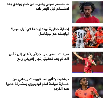
مانشستر سيتي يقترب من ضم بوعدي بعد
استسلام ليل للإغراءات
إصابة خطيرة تهدد إيلانغا في أول مباراة
ليايسله مع نيوكاسل
سيدات المغرب والجزائر يتأهلن إلى كأس
العالم بعد تحقيق إنجاز إفريقي رائع
برشلونة يتألق ضد فورست ويعاني من
خسارة مؤلمة أمام أودينيزي بمشاركة حمزة
عبد الكريم