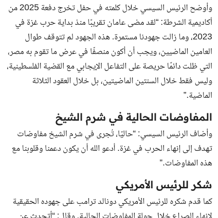
وأوضح الرئيس السيسي خلال كلمته في حفل تخرج دفعة 2025 من
أكاديمية الشرطة: “لقد مضى عامان تقريبًا منذ بداية حرب غزة في
2023، وما زالت جهودنا مستمرة. هذه الجهود لم تتوقف طوال
العامين الماضيين، ويجب أن أكون منصفًا في عرض ما تقوم به مصر،
التي ظلت دائمًا حريصة على التفاعل الإيجابي مع القضية الفلسطينية،
وليس فقط خلال السنتين الماضيتين، بل خلال العقود الثلاثة
الماضية.”
المفاوضات الحالية في شرم الشيخ
وأضاف الرئيس السيسي: “حاليًا، تُجرى في شرم الشيخ مفاوضات
تهدف إلى إنهاء الحرب في غزة. أدعو الله أن يكون دعمنا وقلوبنا مع
هذه المفاوضات.”
شكر للرئيس الأمريكي
كما قدم شكره للرئيس الأمريكي دونالد ترامب على جهوده الحقيقية
لإنهاء الصراع خلال جولة المفاوضات الحالية. وقال: “أتحدث عن