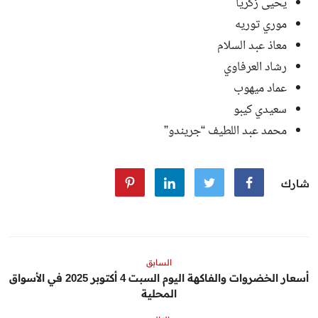
يحيى زكريا
موري توريه
معاذ عبد السلام
رشاد العرفاوي
عماد ميهوب
سعيدي كيبو
محمد عبد اللطيف “جريندو”
شارك
السابق
أسعار الخضروات والفاكهة اليوم السبت 4 أكتوبر 2025 في الأسواق
المحلية