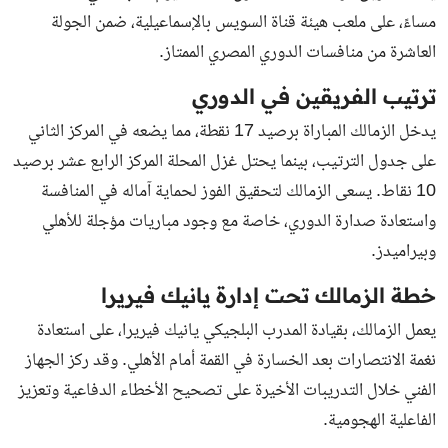
مساءً، على ملعب هيئة قناة السويس بالإسماعيلية، ضمن الجولة
العاشرة من منافسات الدوري المصري الممتاز.
ترتيب الفريقين في الدوري
يدخل الزمالك المباراة برصيد 17 نقطة، مما يضعه في المركز الثاني
على جدول الترتيب، بينما يحتل غزل المحلة المركز الرابع عشر برصيد
10 نقاط. يسعى الزمالك لتحقيق الفوز لحماية آماله في المنافسة
واستعادة صدارة الدوري، خاصة مع وجود مباريات مؤجلة للأهلي
وبيراميدز.
خطة الزمالك تحت إدارة يانيك فيريرا
يعمل الزمالك، بقيادة المدرب البلجيكي يانيك فيريرا، على استعادة
نغمة الانتصارات بعد الخسارة في القمة أمام الأهلي. وقد ركز الجهاز
الفني خلال التدريبات الأخيرة على تصحيح الأخطاء الدفاعية وتعزيز
الفاعلية الهجومية.