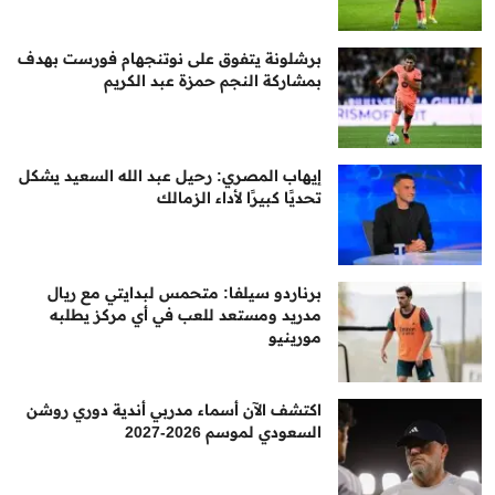
برشلونة يتفوق على نوتنجهام فورست بهدف
بمشاركة النجم حمزة عبد الكريم
إيهاب المصري: رحيل عبد الله السعيد يشكل
تحديًا كبيرًا لأداء الزمالك
برناردو سيلفا: متحمس لبدايتي مع ريال
مدريد ومستعد للعب في أي مركز يطلبه
مورينيو
اكتشف الآن أسماء مدربي أندية دوري روشن
السعودي لموسم 2026-2027