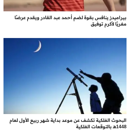
بيراميدز ينافس بقوة لضم أحمد عبد القادر ويقدم عرضًا
مغريًا لأكرم توفيق
البحوث الفلكية تكشف عن موعد بداية شهر ربيع الأول لعام
1448هـ بالتوقعات الفلكية