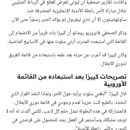
وأفادت تقارير صحفية أن ليوني تعرض لقطع في الرباط الصليبي
خلال مباراة كأس رابطة الأندية الإنجليزية المحترفة ضد
ساوثهامبتون، إلا أن نادي ليفربول لم يؤكد الخبر رسمياً حتى الآن.
وذكر الصحفي فابريزيو رومانو أن كييزا بات قريباً من الانضمام إلى
القائمة التي استبعده المدرب آرني سلوت منها في الأسابيع الماضية.
وكان كييزا قد أعرب عن حزنه بعد علمه باستبعاده من قائمة الفريق
لدوري الأبطال.
تصريحات كييزا بعد استبعاده من القائمة
الأوروبية
قال كييزا: “أبلغني سلوت برأيه حول الأمر، ولماذا اتخذ القرار الذي
اتخذه. بالطبع كنت حزيناً لعدم وجودي في قائمة دوري الأبطال،
فالمشاركة في هذه البطولة تمثل حلم كل لاعب، لكنني أكدت له أنه لا
توجد مشكلة، وسأستمر في العمل بجد للحصول على فرصتي في
الدوري وكأس رابطة الأندية”.