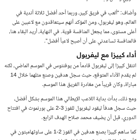
وأضاف: “ألعب في فريق كبير، وربما أحد أفضل ثلاثة أندية في
العالم، وهو ليفربول، ومن المؤكد أنهم سيتعاقدون مع لاعبين على
أعلى مستوى، مما يجعل المنافسة قوية. في النهاية، أريد البقاء هنا،
فالمنافسة تساعدني على أن أصبح لاعباً أفضل”.
أداء كييزا مع ليفربول
انتقل كييزا إلى ليفربول قادماً من يوفنتوس في الموسم الماضي، لكنه
لم يقدم الأداء المتوقع، حيث سجل هدفين وصنع مثلهما خلال 14
مباراة، وكان قريباً من مغادرة الفريق هذا الموسم.
ومع ذلك، بدأت بداية اللاعب الإيطالي هذا الموسم بشكل أفضل،
حيث سجل هدفاً ليقود ليفربول للفوز 3-2 على بورنموث في افتتاح
الدوري، قبل أن يضيف محمد صلاح الهدف الرابع.
كما ساهم كييزا بصنع هدفين في الفوز 2-1 على ساوثهامبتون في