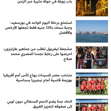
باب زويلة في جولة مثيرة عبر الزمن
استمتع برحلة اليوم الواحد في بورسعيد:
وجبة سمك بـ100 جنيه فقط تجعلها الأرخص
والأفضل
مشجعة ليفربول تطلب من جماهير طرابزون:
احرصوا على رعاية نجمنا المصري محمد
صلاح
منتخب مصر للسيدات يودّع كأس أمم أفريقيا
بهزيمة قاسية أمام نيجيريا بسداسية
اتحاد جدة يضم النجم السنغالي ديون لوبي
إلى صفوفه لتعزيز الفريق