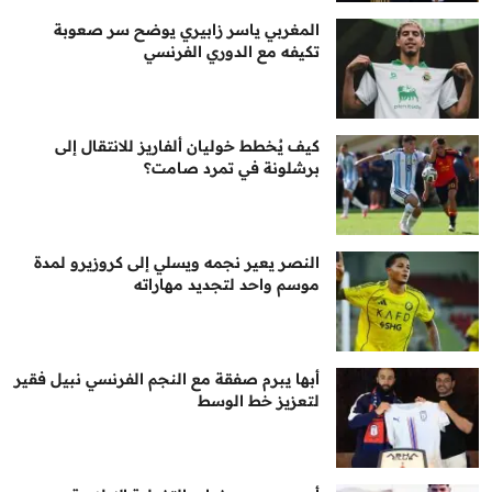
المغربي ياسر زابيري يوضح سر صعوبة
تكيفه مع الدوري الفرنسي
كيف يُخطط خوليان ألفاريز للانتقال إلى
برشلونة في تمرد صامت؟
النصر يعير نجمه ويسلي إلى كروزيرو لمدة
موسم واحد لتجديد مهاراته
أبها يبرم صفقة مع النجم الفرنسي نبيل فقير
لتعزيز خط الوسط