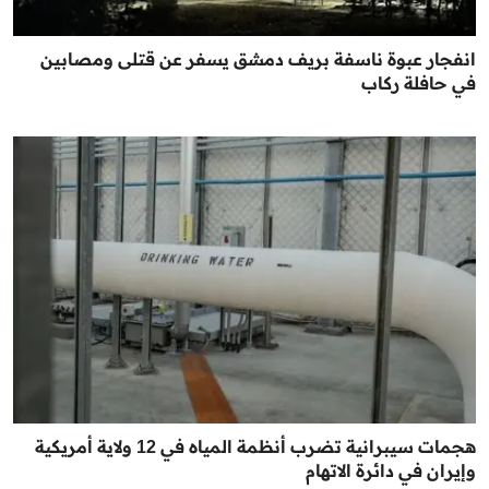
انفجار عبوة ناسفة بريف دمشق يسفر عن قتلى ومصابين
في حافلة ركاب
هجمات سيبرانية تضرب أنظمة المياه في 12 ولاية أمريكية
وإيران في دائرة الاتهام