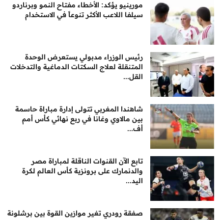
مورينيو يؤكد: الأخطاء مفتاح النمو وبرناردو
سيلفا اللاعب الأكثر تنوعاً في الاستخدام
رئيس الوزراء مدبولي يستعرض الوحدة
المتنقلة لعلاج السكتات الدماغية والتدخلات
القل...
شاهندا المغربي تتولى إدارة مباراة حاسمة
بين مالاوي وغانا في ربع نهائي كأس أمم
أف...
تابع الآن القنوات الناقلة لمباراة مصر
والدنمارك على برونزية كأس العالم لكرة
اليد...
صفقة رودري تغير موازين القوة بين برشلونة