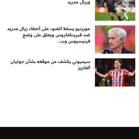
وريال مدريد
مورينيو يسلط الضوء على أخطاء ريال مدريد
ضد فيرينكفاروس ويعلق على وضع
فينيسيوس وب...
سيميوني يكشف عن موقفه بشأن جوليان
ألفاريز