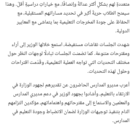
متعددةٍ لهم بشكلٍ أكثر عدالةً وإنصافًا، مع خياراتٍ دراسيةٍ أقلّ. وهذا
سيمنح الطلاب حريةً أكبر في تحديد مساراتهم المستقبلية، مع
الحفاظ على جودة المخرجات التعليمية بما يتماشى مع المعايير
الدولية.
شهدت الجلسات نقاشات مستفيضة، استمع خلالها الوزير إلى آراء
ومقترحات متنوعة. كما تضمنت الجلسات تبادلًا لوجهات النظر حول
مختلف التحديات التي تواجه العملية التعليمية، وقُدّمت اقتراحات
وحلول لهذه التحديات.
أعرب مديرو المدارس الحاضرون عن تقديرهم لجهود الوزارة في
الارتقاء بالتعليم، وأشادوا بجهود الوزير في دعم مديري المدارس
والمعلمين والاستماع إلى مقترحاتهم واهتماماتهم، مؤكدين التزامهم
التام بتنفيذ توجيهات الوزارة لضمان الانضباط وجودة التعليم في
المدارس.