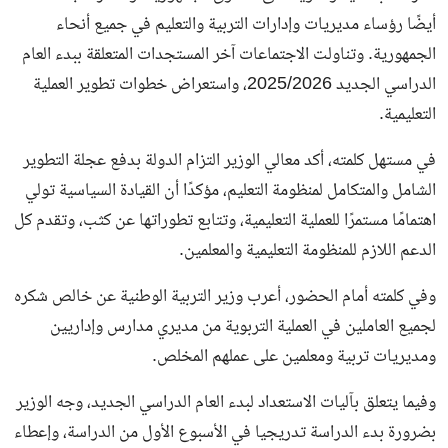
أيضًا رؤساء مديريات وإدارات التربية والتعليم في جميع أنحاء
الجمهورية. وتناولت الاجتماعات آخر المستجدات المتعلقة ببدء العام
الدراسي الجديد 2025/2026، واستعراض خطوات تطوير العملية
التعليمية.
في مستهل كلمته، أكد معالي الوزير التزام الدولة بدفع عجلة التطوير
الشامل والمتكامل لمنظومة التعليم، مؤكدًا أن القيادة السياسية تولي
اهتمامًا مستمرًا للعملية التعليمية، وتتابع تطوراتها عن كثب، وتقدم كل
الدعم اللازم للمنظومة التعليمية والمعلمين.
وفي كلمته أمام الحضور، أعرب وزير التربية الوطنية عن خالص شكره
لجميع العاملين في العملية التربوية من مديري مدارس وإداريين
ومديريات تربية ومعلمين على عملهم المخلص.
وفيما يتعلق بآليات الاستعداد لبدء العام الدراسي الجديد، وجه الوزير
بضرورة بدء الدراسة تدريجيا في الأسبوع الأول من الدراسة، وإعطاء