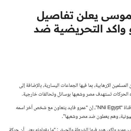
موسى يعلن تفاصيل
 واكد التحريضية ضد
مين الإرهابية، بما فيها الجماعات اليسارية، بالإضافة إلى
ه الحركات تستهدف مصر وشعبها بوسائل وتحالفات خارجية.
وقال أحمد موسى، خلال تقديمه برنامج “على مسئوليتي” على قناة “NNi Egypt”، إن “عمرو فايد يتعاون مع شخص آخر اسمه
ونية، وهم يعملون ضد مصر وشعبها”.
عمرو واكد، هدد فيها الشرطة والجيش: “ما يقولونه يعني أن حركة