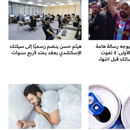
وجه رسالة هامة
هيثم حسن ينضم رسميًا إلى سيلتك
أولى: لا تفوت
الإسكتلندي بعقد يمتد لأربع سنوات
تك قبل انتهاء