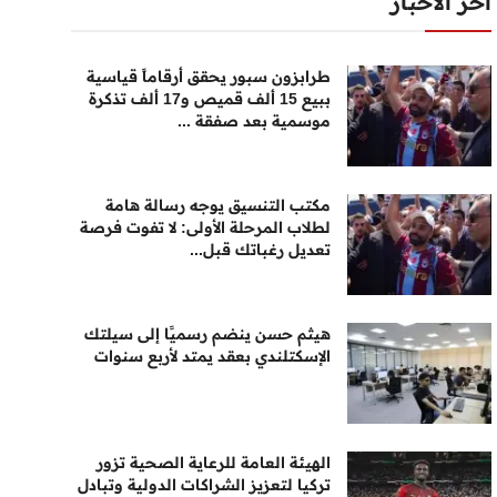
أخر الأخبار
طرابزون سبور يحقق أرقاماً قياسية
ببيع 15 ألف قميص و17 ألف تذكرة
موسمية بعد صفقة ...
مكتب التنسيق يوجه رسالة هامة
لطلاب المرحلة الأولى: لا تفوت فرصة
تعديل رغباتك قبل...
هيثم حسن ينضم رسميًا إلى سيلتك
الإسكتلندي بعقد يمتد لأربع سنوات
الهيئة العامة للرعاية الصحية تزور
تركيا لتعزيز الشراكات الدولية وتبادل