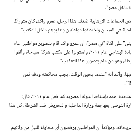
ة داخل مصر”.
الجماعات الإرهابية ضدك. هذا الرجل، عمرو واكد، كان متورطًا
ي” على قناة “ني مصر”، أن عمرو واكد قام بتصوير مواطنين عام
٢٠١١، قائلاً: “هذا الهارب تعاون مع جماعة الإخوان الإرهابية بقيادة البلتاجي عام ٢٠١١، واستولوا على مكتب شركة سياحة، وألقوا
ة، وهو من قام بتصوير هذا التعذيب”.
يها. وأكد أنه “عندما يحين الوقت، يجب محاكمته ودفع ثمن
ة”.
موسى، الذي أوضح أن عمرو واكد، الهارب المقيم في الولايات المتحدة، هدد بإسقاط الدولة المصرية كما فعل عام ٢٠١١، قال:
ثارة الفوضى بمهاجمة وزارة الداخلية والتحريض ضد الشرطة. كل هذا
ريحاته، ومؤكداً أن المواطنين يرفضون أي محاولة للنيل من ولائهم