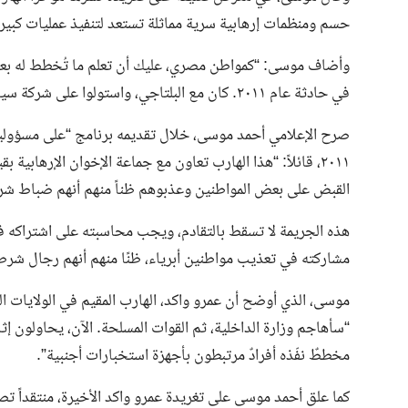
حسم ومنظمات إرهابية سرية مماثلة تستعد لتنفيذ عمليات كبير
وأضاف موسى: “كمواطن مصري، عليك أن تعلم ما تُخطط له بعض 
في حادثة عام ٢٠١١. كان مع البلتاجي، واستولوا على شركة سياحية في الميدان واختطفوا مواطنين وعذبوهم داخل المكتب”.
صرح الإعلامي أحمد موسى، خلال تقديمه برنامج “على مسؤوليت
القبض على بعض المواطنين وعذبوهم ظناً منهم أنهم ضباط شرط
هذه الجريمة لا تسقط بالتقادم، ويجب محاسبته على اشتراكه ف
مشاركته في تعذيب مواطنين أبرياء، ظنًا منهم أنهم رجال شرط
“سأهاجم وزارة الداخلية، ثم القوات المسلحة. الآن، يحاولون إ
مخططٌ نفّذه أفرادٌ مرتبطون بأجهزة استخبارات أجنبية”.
كما علق أحمد موسى على تغريدة عمرو واكد الأخيرة، منتقداً تص