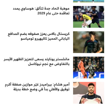
موهبة اتحاد جدة تتألق: هوساوي يمدد
تعاقده حتى عام 2029
كريستال بالاس يعزز صفوفه بضم المدافع
الياباني المميز تاكيهيرو تومياسو
مانشستر يونايتد يسعى لتعزيز الظهير الأيسر
بالتفاوض مع نجم نيوكاسل
أمير هشام: بيراميدز غيّر موازين صفقة أكرم
توفيق والأهلي بدأ في وضع خطة بديلة