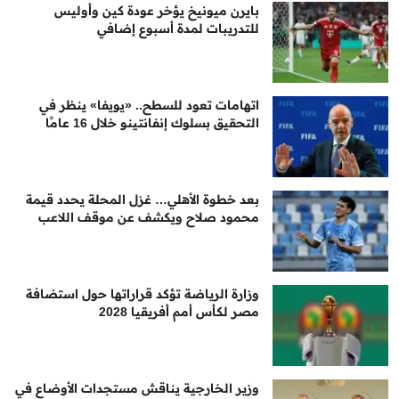
بايرن ميونيخ يؤخر عودة كين وأوليس
للتدريبات لمدة أسبوع إضافي
اتهامات تعود للسطح.. «يويفا» ينظر في
التحقيق بسلوك إنفانتينو خلال 16 عامًا
بعد خطوة الأهلي… غزل المحلة يحدد قيمة
محمود صلاح ويكشف عن موقف اللاعب
وزارة الرياضة تؤكد قراراتها حول استضافة
مصر لكأس أمم أفريقيا 2028
وزير الخارجية يناقش مستجدات الأوضاع في