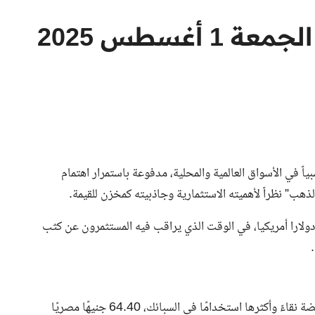
أسعار جرام الفضة اليوم الجمعة 1 أغسطس 2025
م الجمعة 1 أغسطس 2025 استقراراً نسبياً في الأسواق العالمية والمحلية، مدفوعة باستمرار اهتمام
ذهب” نظراً لأهميته الاستثمارية وجاذبيته كمخزن للقيمة.
ل سعر أونصة الفضة في الأسواق العالمية إلى نحو 37166 دولارا أمريكيا، في الوقت الذي يراقب فيه المستثمرون عن كثب
بلغ سعر الفضة عيار 999 (الفضة الخالصة)، وهو أعلى أنواع الفضة نقاءً وأكثرها استخدامًا في السبائك، 64.40 جنيهًا مصريًا