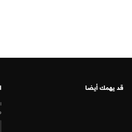
قد يهمك أيضا
ا
ا
و