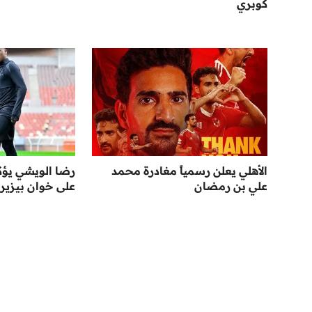
كوبري
الأهلي يعلن رسمياً مغادرة محمد
رضا الويشي يؤك
علي بن رمضان
على خوان بيزيرا