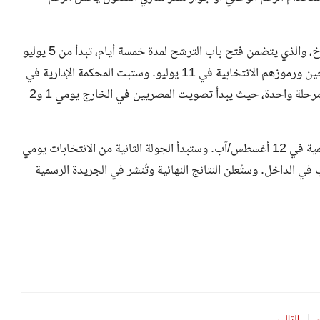
أعلنت الهيئة الوطنية للانتخابات جدول انتخابات مجلس الشيوخ، والذي يتضمن فتح باب الترشح لمدة خمسة أيام، تبدأ من 5 يوليو
وتنتهي في 10 يوليو. وسيتم الإعلان عن القائمة الأولية للمرشحين ورموزهم الانتخابية في 11 يوليو. وستبت المحكمة الإدارية في
الطعون المقدمة بين 14 و16 يوليو. وستُجرى الانتخابات على مرحلة واحدة، حيث يبدأ تصويت المصريين في الخارج يومي 1 و2
ستُعلن نتائج انتخابات مجلس الشيوخ وتُنشر في الجريدة الرسمية في 12 أغسطس/آب. وستبدأ الجولة الثانية من الانتخابات يومي
 الخارج، ويومي 27 و28 أغسطس/آب في الداخل. وستُعلن النتائج النهائية وتُنشر في الجريدة الرسمية
التالي