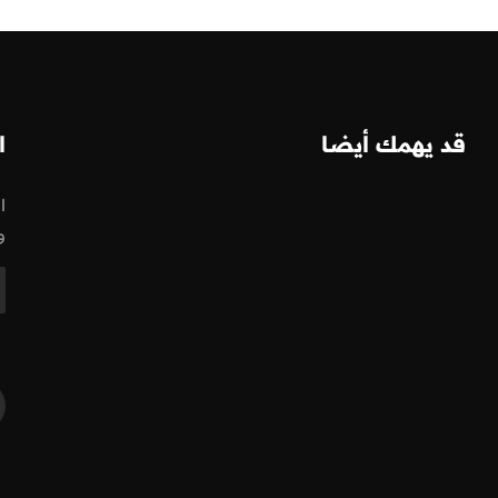
قد يهمك أيضا
ا
ا
و