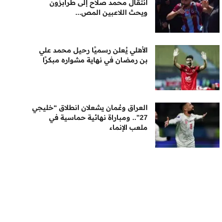
انتقال محمد صلاح إلى طرابزون
ويحث اللاعبين المص...
الأهلي يُعلن رسميًا رحيل محمد علي
بن رمضان في نهاية مشواره مبكرًا
العراق وعُمان يشعلان انطلاق “خليجي
27”.. ومباراة نهائية حماسية في
ملعب الإنماء