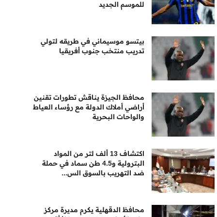
للموسم الجديد
بيتسو موسيماني في طريقه لتولي
تدريب منتخب جنوب أفريقيا
محافظ الجيزة يناقش تطورات تقنين
أراضي أملاك الدولة مع رؤساء العياط
والواحات البحرية
اكتشاف 13 ألف لتر من المواد
البترولية و4.5 طن سماد في حملة
ضد التهريب بالسوق الس...
محافظ الدقهلية يكرم مديرة مركز