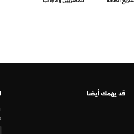
اريع الطاقة
للمصريين والأجانب
قد يهمك أيضا
ا
ا
و