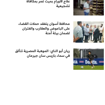
علاج الأورام بميت غمر بمكافأة
تشجيعية
محافظ أسوان يتفقد حملات القضاء
على الباعوض والعقارب والفئران
لضمان بيئة آمنة
ريان أبو الناي: الموهبة المصرية تتألق
في سماء باريس سان جيرمان