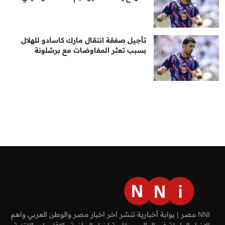
تأجيل صفقة انتقال مارك كاسادو للهلال
بسبب تعثر المفاوضات مع برشلونة
NNI مصر | بوابة أخبارية تنشر اخر اخبار مصر والوطن العربي واهم