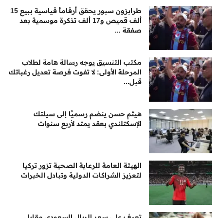
طرابزون سبور يحقق أرقاماً قياسية ببيع 15
ألف قميص و17 ألف تذكرة موسمية بعد
صفقة ...
مكتب التنسيق يوجه رسالة هامة لطلاب
المرحلة الأولى: لا تفوت فرصة تعديل رغباتك
قبل...
هيثم حسن ينضم رسميًا إلى سيلتك
الإسكتلندي بعقد يمتد لأربع سنوات
الهيئة العامة للرعاية الصحية تزور تركيا
لتعزيز الشراكات الدولية وتبادل الخبرات
تعرف على سعر الريال السعودي مقابل