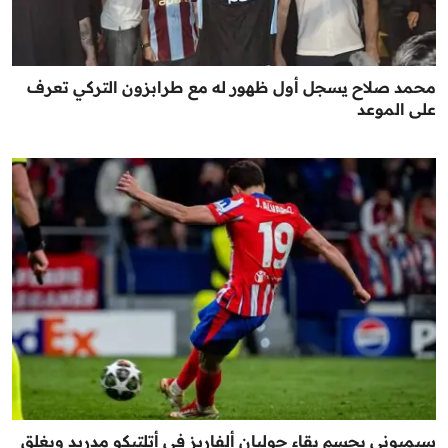
محمد صلاح يسجل أول ظهور له مع طرابزون التركي تعرف
على الموعد
سيميوني يحسم بقاء جوليان ألفاريز في أتلتيكو مدريد ويغلق