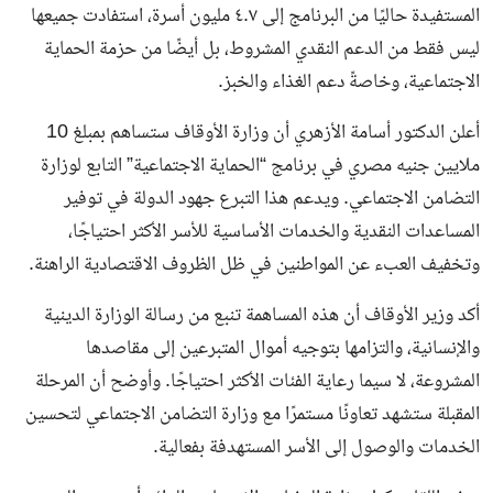
المستفيدة حاليًا من البرنامج إلى ٤.٧ مليون أسرة، استفادت جميعها
ليس فقط من الدعم النقدي المشروط، بل أيضًا من حزمة الحماية
الاجتماعية، وخاصةً دعم الغذاء والخبز.
أعلن الدكتور أسامة الأزهري أن وزارة الأوقاف ستساهم بمبلغ 10
ملايين جنيه مصري في برنامج “الحماية الاجتماعية” التابع لوزارة
التضامن الاجتماعي. ويدعم هذا التبرع جهود الدولة في توفير
المساعدات النقدية والخدمات الأساسية للأسر الأكثر احتياجًا،
وتخفيف العبء عن المواطنين في ظل الظروف الاقتصادية الراهنة.
أكد وزير الأوقاف أن هذه المساهمة تنبع من رسالة الوزارة الدينية
والإنسانية، والتزامها بتوجيه أموال المتبرعين إلى مقاصدها
المشروعة، لا سيما رعاية الفئات الأكثر احتياجًا. وأوضح أن المرحلة
المقبلة ستشهد تعاونًا مستمرًا مع وزارة التضامن الاجتماعي لتحسين
الخدمات والوصول إلى الأسر المستهدفة بفعالية.