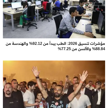
مؤشرات تنسيق 2026: الطب يبدأ من 92.12% والهندسة من
88.84% والألسن من 77.25%