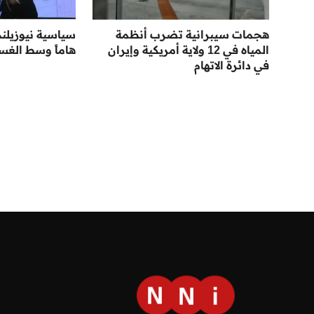
هجمات سيبرانية تضرب أنظمة
سياسية نيوزيلند
المياه في 12 ولاية أمريكية وإيران
هاماً وسط الغس
في دائرة الاتهام