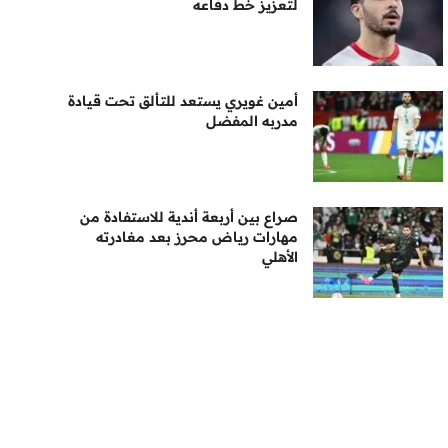
لتعزيز خط دفاعه
أمين غويري يستعد للتألق تحت قيادة
مدربه المفضل
صراع بين أربعة أندية للاستفادة من
مهارات رياض محرز بعد مغادرته
الأهلي