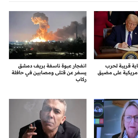
ية قريبة لحرب
انفجار عبوة ناسفة بريف دمشق
مريكية على مضيق
يسفر عن قتلى ومصابين في حافلة
ركاب