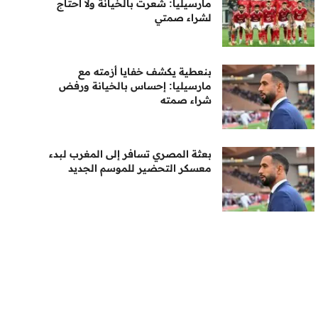
مارسيليا: شعرت بالخيانة ولا أحتاج
لشراء صمتي
بنعطية يكشف خفايا أزمته مع
مارسيليا: إحساس بالخيانة ورفض
شراء صمته
بعثة المصري تسافر إلى المغرب لبدء
معسكر التحضير للموسم الجديد