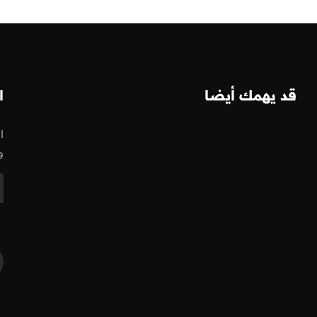
قد يهمك أيضا
ا
ا
و