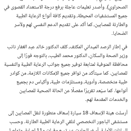
الصحراوي). وأصدر تعليمات عاجلة برفع درجة الاستعداد القصوى في
جميع المستشفيات المحيطة، وتقديم كافة أنواع الرعاية الطبية
والطارئة للمصابين، كما أكد على تقديم الدعم النفسي لهم ولأسر
الضحايا.
في إطار الرصد الميداني المكثف، كلف الدكتور خالد عبد الغفار نائب
وزير الصحة والسكان، الدكتور محمد الطيب، بالتوجه فورًا إلى
محافظة المنوفية لمتابعة توفير جميع جوانب الرعاية الطبية والنفسية
للمصابين. كما سيتأكد من توافر جميع الإمكانات اللازمة، من كوادر
طبية متخصصة، وأدوية، ومستلزمات طبية، وأكياس دم بجميع
أنواعها. كما سيُعد تقريرًا مفصلًا عن الحالة الصحية للمصابين
والخدمات المقدمة لهم.
أرسلت هيئة الإسعاف 18 سيارة إسعاف متطورة لنقل المصابين إلى
مستشفى الباجور التخصصي لتلقي الرعاية الطبية الطارئة. وحسب
البيانات الأولية، أسفر الحادث عن تسع وفيات و11 إصابة، وتواصل